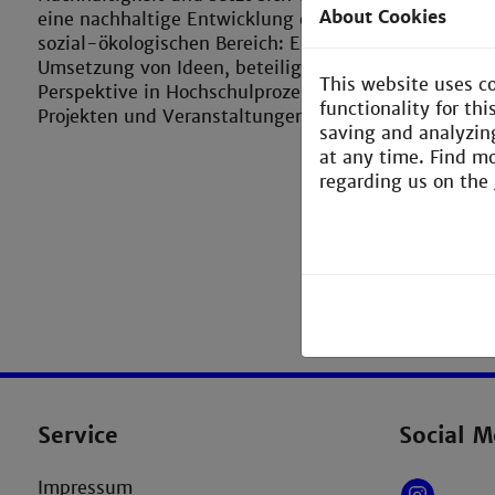
About Cookies
eine nachhaltige Entwicklung ein. Das GO-Team fö
sozial-ökologischen Bereich: Es bietet Beratung bei
Umsetzung von Ideen, beteiligt sich mit einer nach
This website uses c
Perspektive in Hochschulprozessen und bereichert 
functionality for th
Projekten und Veranstaltungen.
saving and analyzin
at any time. Find m
regarding us on the
Service
Social M
Impressum