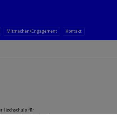
Mitmachen/Engagement
Kontakt
er Hochschule für
chen Betrieb und Lehre für