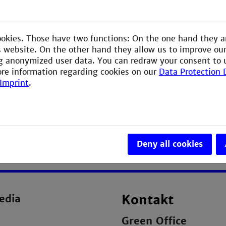
rdert das Engagement im
 der Planung und
haltigen und ethischen
ookies. Those have two functions: On the one hand they a
das Campusleben mit
is website. On the other hand they allow us to improve ou
g anonymized user data. You can redraw your consent to 
ore information regarding cookies on our
Data Protection 
Imprint
.
Deny all cookies
edia
Kontakt
Green Office